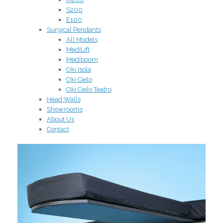
S200
E100
Surgical Pendants
All Models
MediLift
Mediboom
Oki Isola
Oki Cielo
Oki Cielo Teatro
Head Walls
Showrooms
About Us
Contact