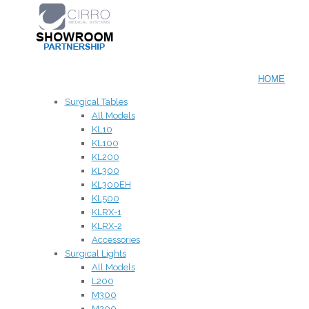
HOME
Surgical Tables
All Models
KL10
KL100
KL200
KL300
KL300EH
KL500
KLRX-1
KLRX-2
Accessories
Surgical Lights
All Models
L200
M300
M200