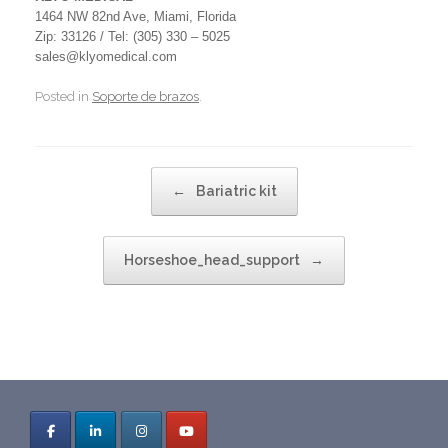
1464 NW 82nd Ave, Miami, Florida
Zip: 33126 / Tel: (305) 330 – 5025
sales@klyomedical.com
Posted in
Soporte de brazos
.
Post navigation
←
Bariatric kit
Horseshoe_head_support
→