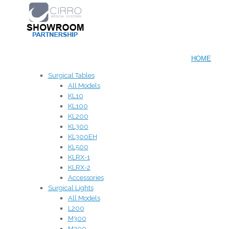
HOME
Surgical Tables
All Models
KL10
KL100
KL200
KL300
KL300EH
KL500
KLRX-1
KLRX-2
Accessories
Surgical Lights
All Models
L200
M300
M200