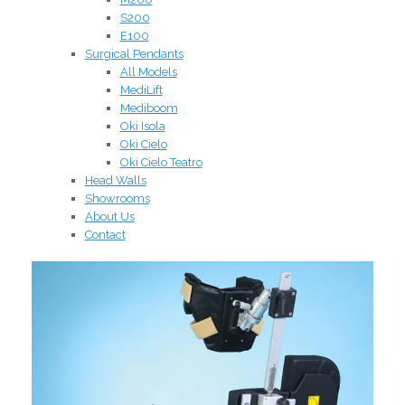
S200
E100
Surgical Pendants
All Models
MediLift
Mediboom
Oki Isola
Oki Cielo
Oki Cielo Teatro
Head Walls
Showrooms
About Us
Contact